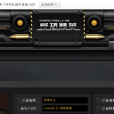
具
|
VIP专区
|
靓号
|
客服
|
社区
反恐精英CS
同道中人
Comrade X | 老树盘根