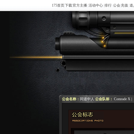
175首页
|
下载
|
官方主播
|
活动中心
|
排行
|
公会
|
充值
|
道
公会名称：
同道中人
公会队标：
Comrade X |